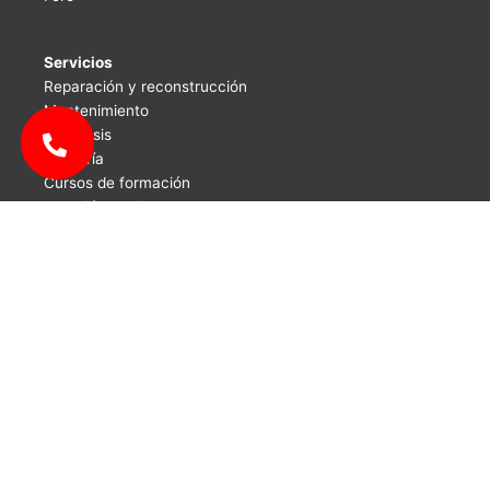
Servicios
Reparación y reconstrucción
Mantenimiento
Diagnosis
Asesoría
Cursos de formación
Atención al cliente
Productos
Cambios automáticos
Convertidores de par
Cajas de válvulas
Transfers
Recambios y componentes
CarMatic
es un taller miembro de la red