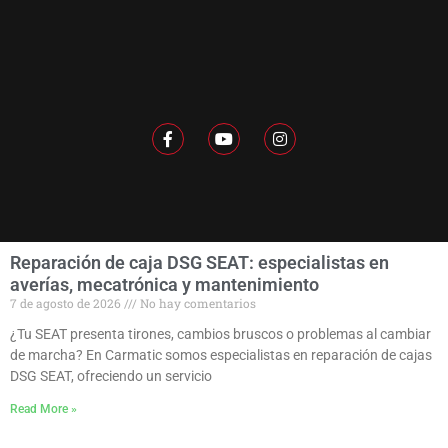
F
Y
I
a
o
n
c
u
s
e
t
t
b
u
a
o
b
g
o
e
r
k
a
-
m
f
Reparación de caja DSG SEAT: especialistas en
averías, mecatrónica y mantenimiento
7 de agosto de 2026
No hay comentarios
¿Tu SEAT presenta tirones, cambios bruscos o problemas al cambiar
de marcha? En Carmatic somos especialistas en reparación de cajas
DSG SEAT, ofreciendo un servicio
Read More »